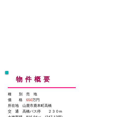
IMG_20241109_160007
IMG_20241109_155848
物件概要
種 別 売 地
価 格
650
万円
所在地 山鹿市鹿本町高橋
交 通 高橋バス停 ２３０m