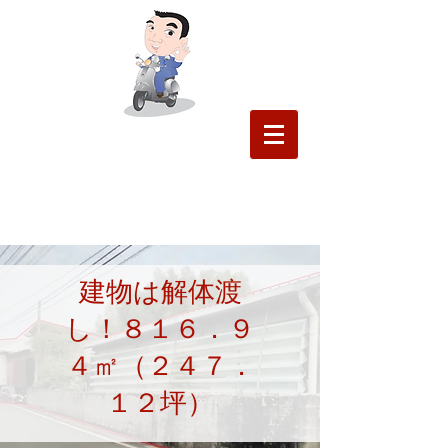
会社概要
熊本東区の不動産「のあ不動産企画㈱」
☎
096-367-
9095
​建物は解体渡
し！８１６．９
４㎡（２４７．
１２坪）