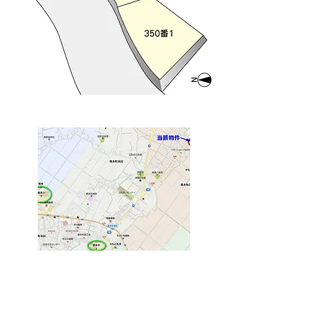
IMG_20250421_144011
20250421_143443
IMG_20241109_155705