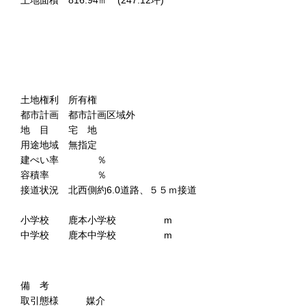
土地面積 816.94㎡ (247.12坪)
土地権利 所有権
都市計画 都市計画区域外
地 目 宅 地
用途地域 無指定
建ぺい率 ％
容積率 ％
接道状況 北西側約6.0道路、５５ｍ接道
小学校 鹿本小学校 m
中学校 鹿本中学校 m
備 考
取引態様 媒介